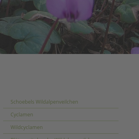
Navigation überspringen
Schoebels Wildalpenveilchen
Cyclamen
Wildcyclamen