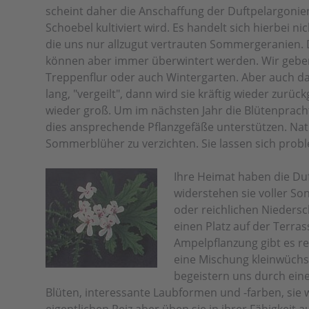
scheint daher die Anschaffung der Duftpelargonien, 
Schoebel kultiviert wird. Es handelt sich hierbei 
die uns nur allzugut vertrauten Sommergeranien. D
können aber immer überwintert werden. Wir geben
Treppenflur oder auch Wintergarten. Aber auch das
lang, "vergeilt", dann wird sie kräftig wieder zurü
wieder groß. Um im nächsten Jahr die Blütenprac
dies ansprechende Pflanzgefäße unterstützen. Nat
Sommerblüher zu verzichten. Sie lassen sich prob
Ihre Heimat haben die Du
widerstehen sie voller S
oder reichlichen Niedersc
einen Platz auf der Terra
Ampelpflanzung gibt es re
eine Mischung kleinwüchsi
begeistern uns durch ein
Blüten, interessante Laubformen und -farben, sie