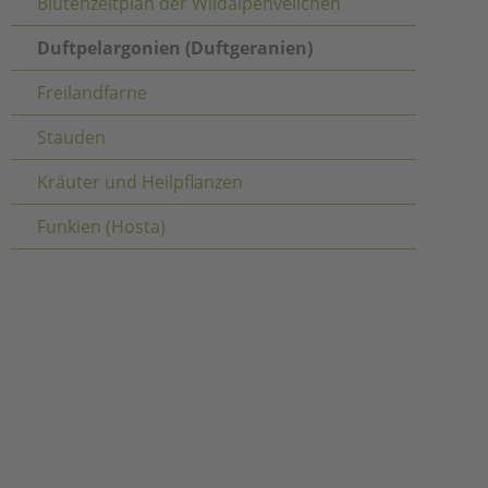
Blütenzeitplan der Wildalpenveilchen
Duftpelargonien (Duftgeranien)
Freilandfarne
Stauden
Kräuter und Heilpflanzen
Funkien (Hosta)