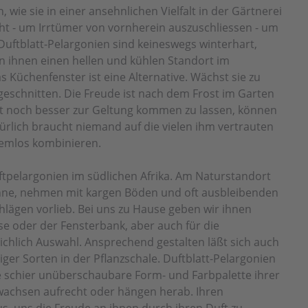
wie sie in einer ansehnlichen Vielfalt in der Gärtnerei
nicht - um Irrtümer von vornherein auszuschliessen - um
uftblatt-Pelargonien sind keineswegs winterhart,
 ihnen einen hellen und kühlen Standort im
 Küchenfenster ist eine Alternative. Wächst sie zu
ckgeschnitten. Die Freude ist nach dem Frost im Garten
ht noch besser zur Geltung kommen zu lassen, können
ürlich braucht niemand auf die vielen ihm vertrauten
lemlos kombinieren.
ftpelargonien im südlichen Afrika. Am Naturstandort
onne, nehmen mit kargen Böden und oft ausbleibenden
hlägen vorlieb. Bei uns zu Hause geben wir ihnen
sse oder der Fensterbank, aber auch für die
ichlich Auswahl. Ansprechend gestalten läßt sich auch
ger Sorten in der Pflanzschale. Duftblatt-Pelargonien
e schier unüberschaubare Form- und Farbpalette ihrer
 wachsen aufrecht oder hängen herab. Ihren