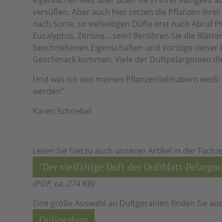
eigentlichen Reiz aber üben sie in ihrer Fähigkeit 
versüßen. Aber auch hier setzen die Pflanzen ihrer 
nach Sorte, so vielseitigen Düfte erst nach Abruf Pre
Eucalyptus, Zitrone... sein? Berühren Sie die Blätte
beschriebenen Eigenschaften und Vorzüge dieser Pf
Geschmack kommen. Viele der Duftpelargonien die
Und was ich von meinen Pflanzenliebhabern weiß: 
werden".
Karen Schoebel
Lesen Sie hierzu auch unseren Artikel in der Fachz
"Der vielfältige Duft der Duftblatt-Pelargo
(PDF, ca. 274 KB)
Eine große Auswahl an Duftgeranien finden Sie au
Onlineshop
.