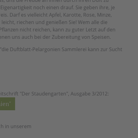
aus, uns die Freude an ihnen durch ihren Duft zu
Eigenartigkeit noch einen drauf. Sie geben ihre, je
is. Darf es vielleicht Apfel, Karotte, Rose, Minze,
r leicht, riechen und genießen Sie! Wem alle die
lanzen nicht reichen, kann zu guter Letzt auf den
nen uns auch bei der Zubereitung von Speisen.
"die Duftblatt-Pelargonien Sammlerei kann zur Sucht
eitschrift "Der Staudengarten", Ausgabe 3/2012:
nien"
ch in unserem